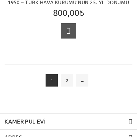
1950 – TÜRK HAVA KURUMU’NUN 25. YILDÖNÜMÜ
800,00
₺
SEPETE EKLE
1
2
→
KAMER PUL EVİ