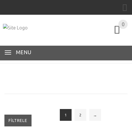
0
0
MENU
1
2
→
FILTRELE